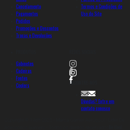
Cancelamento
Termos e Condições de
Pagamentos
Uso do Site
Pedidos
Promoções e Descontos
Trocas e Devoluções
PRODUTOS
REDES SOCIAIS
Gabinetes
Cadeiras
Fontes
ENCONTRE-NOS
Coolers
Dúvidas? Entre em
contato conosco
Copyright © 1988-2025 - Marca Gamer Aerocool - Líder De
Be Cool.
Acessórios Gamers - Todos os direitos reservados