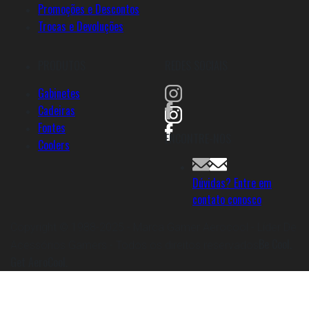
Promoções e Descontos
Trocas e Devoluções
PRODUTOS
REDES SOCIAIS
Gabinetes
Cadeiras
Fontes
ENCONTRE-NOS
Coolers
Dúvidas? Entre em
contato conosco
Copyright © 1988-2025 - Marca Gamer Aerocool - Líder De
Be Cool.
Acessórios Gamers - Todos os direitos reservados
Get AeroCool.