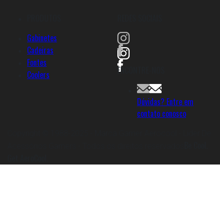
PRODUTOS
REDES SOCIAIS
Gabinetes
Cadeiras
Fontes
ENCONTRE-NOS
Coolers
Dúvidas? Entre em
contato conosco
Copyright © 1988-2025 - Marca Gamer Aerocool - Líder De
Be Cool.
Acessórios Gamers - Todos os direitos reservados
Get AeroCool.