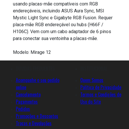
usando placas-mãe compatíveis com RGB
endereçáveis, incluindo ASUS Aura Sync, MSI
Mystic Light Sync e Gigabyte RGB Fusion. Requer
placa-mãe RGB endereçável ou hubs (H66F /
H106C). Vem com um cabo adaptador de 6 pinos
para conectar sua ventoinha a placas-mãe.
Modelo: Mirage 12
DÚVIDAS FREQUENTES
INSTITUCIONAL
Acompanhe o seu pedido
Quem Somos
online
Política de Privacidade
Cancelamento
Termos e Condições de
Pagamentos
Uso do Site
Pedidos
Promoções e Descontos
Trocas e Devoluções