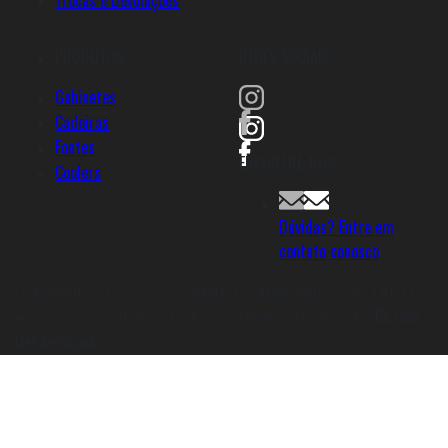
PRODUTOS
REDES SOCIAIS
Gabinetes
Cadeiras
Fontes
ENCONTRE-NOS
Coolers
Dúvidas? Entre em
contato conosco
Copyright © 1988-2025 - Marca Gamer Aerocool - Líder De
Be Cool.
Acessórios Gamers - Todos os direitos reservados
Get AeroCool.