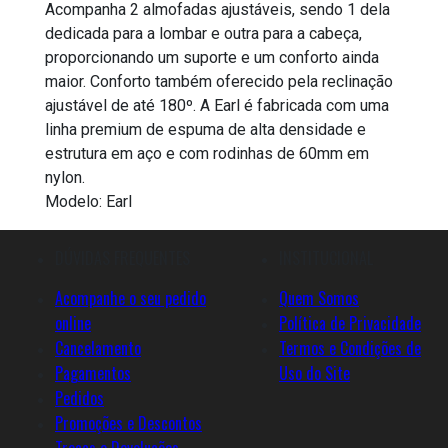
Acompanha 2 almofadas ajustáveis, sendo 1 dela
dedicada para a lombar e outra para a cabeça,
proporcionando um suporte e um conforto ainda
maior. Conforto também oferecido pela reclinação
ajustável de até 180º. A Earl é fabricada com uma
linha premium de espuma de alta densidade e
estrutura em aço e com rodinhas de 60mm em
nylon.
Modelo: Earl
DÚVIDAS FREQUENTES
INSTITUCIONAL
Acompanhe o seu pedido
Quem Somos
online
Política de Privacidade
Cancelamento
Termos e Condições de
Pagamentos
Uso do Site
Pedidos
Promoções e Descontos
Trocas e Devoluções