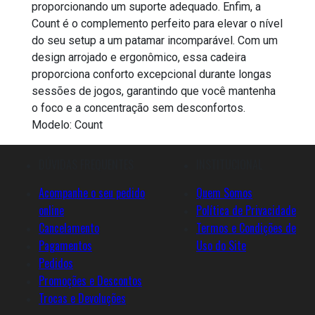
proporcionando um suporte adequado. Enfim, a
Count é o complemento perfeito para elevar o nível
do seu setup a um patamar incomparável. Com um
design arrojado e ergonômico, essa cadeira
proporciona conforto excepcional durante longas
sessões de jogos, garantindo que você mantenha
o foco e a concentração sem desconfortos.
Modelo: Count
DÚVIDAS FREQUENTES
INSTITUCIONAL
Acompanhe o seu pedido
Quem Somos
online
Política de Privacidade
Cancelamento
Termos e Condições de
Pagamentos
Uso do Site
Pedidos
Promoções e Descontos
Trocas e Devoluções