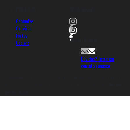
PRODUTOS
REDES SOCIAIS
Gabinetes
Cadeiras
Fontes
ENCONTRE-NOS
Coolers
Dúvidas? Entre em
contato conosco
Copyright © 1988-2025 - Marca Gamer Aerocool - Líder De
Be Cool.
Acessórios Gamers - Todos os direitos reservados
Get AeroCool.